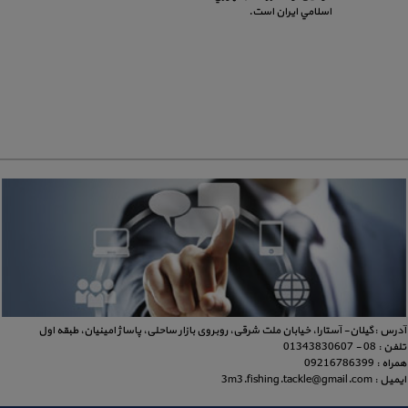
اسلامي ايران است.
آدرس :گیلان- آستارا، خیابان ملت شرقی، روبروی بازار ساحلی، پاساژ امینیان، طبقه اول
تلفن : 08 - 01343830607
همراه : 09216786399
ایمیل : 3m3.fishing.tackle@gmail.com