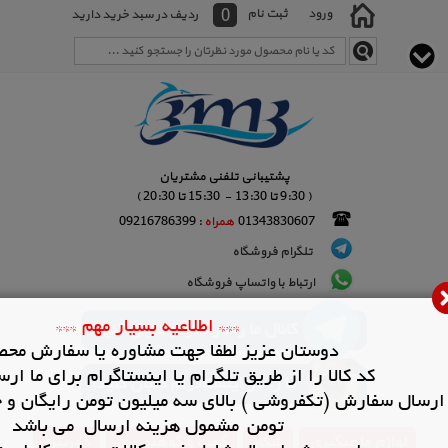
0
ورود
ثبت نام
ردیف در سبد خرید دارید
پشتیبانی تلفنی مشتریان
( 9:30 تا 13:30 - 15:30 تا 20:30 )
01343830607
همراه
: 09216786399
تلگرام فروشگاه
ارتباط با واتساپ فروشگاه
لوازم ماهیگیری
شکار
کمپ و کوهنوردی
دوربین