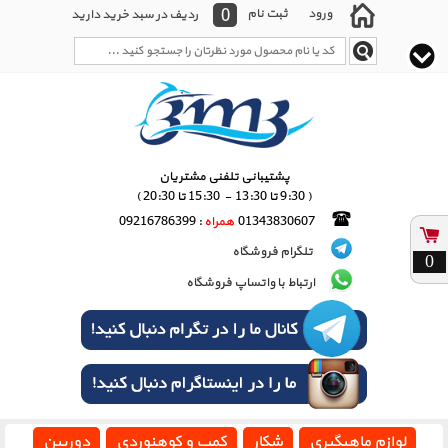
0
ورود
ثبت نام
ردیف در سبد خرید دارید
پشتیبانی تلفنی مشتریان
( 9:30 تا 13:30 - 15:30 تا 20:30 )
01343830607
همراه
: 09216786399
تلگرام فروشگاه
0
ارتباط با واتساپ فروشگاه
لوازم ماهیگیری
شکار
کمپ و کوهنوردی
دوربین