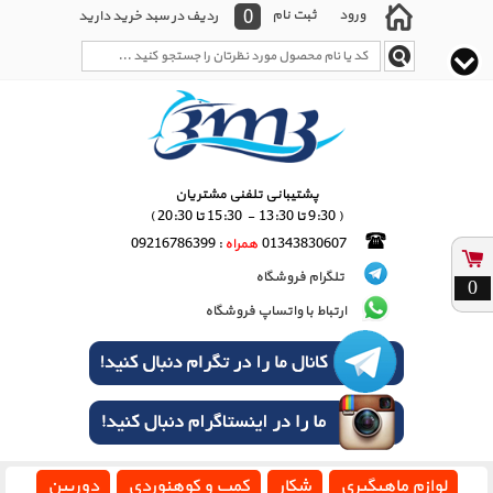
0
ورود
ثبت نام
ردیف در سبد خرید دارید
پشتیبانی تلفنی مشتریان
( 9:30 تا 13:30 - 15:30 تا 20:30 )
01343830607
همراه
: 09216786399
تلگرام فروشگاه
0
ارتباط با واتساپ فروشگاه
لوازم ماهیگیری
شکار
کمپ و کوهنوردی
دوربین