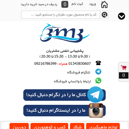
0
ورود
ثبت نام
ردیف در سبد خرید دارید
پشتیبانی تلفنی مشتریان
( 9:30 تا 13:30 - 15:30 تا 20:30 )
01343830607
همراه
: 09216786399
تلگرام فروشگاه
0
ارتباط با واتساپ فروشگاه
لوازم ماهیگیری
شکار
کمپ و کوهنوردی
دوربین