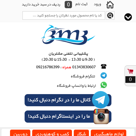
0
ورود
ثبت نام
ردیف در سبد خرید دارید
پشتیبانی تلفنی مشتریان
( 9:30 تا 13:30 - 15:30 تا 20:30 )
01343830607
همراه
: 09216786399
تلگرام فروشگاه
0
ارتباط با واتساپ فروشگاه
لوازم ماهیگیری
شکار
کمپ و کوهنوردی
دوربین