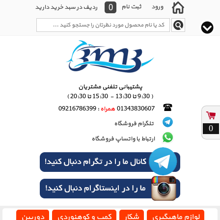
0
ورود
ثبت نام
ردیف در سبد خرید دارید
پشتیبانی تلفنی مشتریان
( 9:30 تا 13:30 - 15:30 تا 20:30 )
01343830607
همراه
: 09216786399
تلگرام فروشگاه
0
ارتباط با واتساپ فروشگاه
لوازم ماهیگیری
شکار
کمپ و کوهنوردی
دوربین