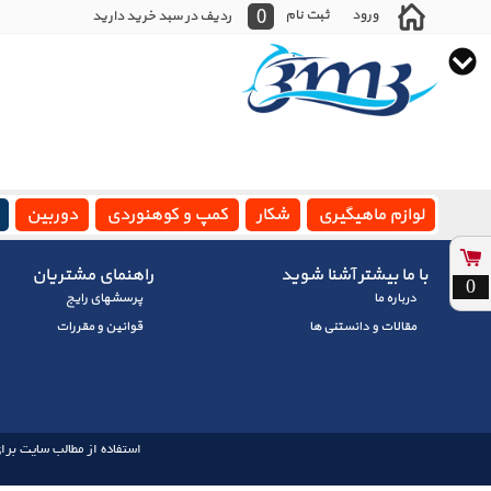
0
ورود
ثبت نام
ردیف در سبد خرید دارید
لوازم ماهیگیری
شکار
کمپ و کوهنوردی
دوربین
با ما بیشتر آشنا شوید
راهنمای مشتریان
0
درباره ما
پرسشهای رايج
مقالات و دانستنی ها
قوانین و مقررات
استفاده از مطالب سایت برای