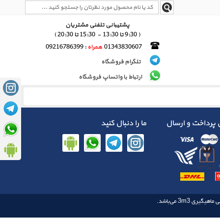
پشتیبانی تلفنی مشتریان
( 9:30 تا 13:30 - 15:30 تا 20:30 )
01343830607
همراه
: 09216786399
تلگرام فروشگاه
ارتباط با واتساپ فروشگاه
پرداخت و ارسال
ما را دنبال کنید
3m3
 ماهیگیری‌‌
می‌باشد.