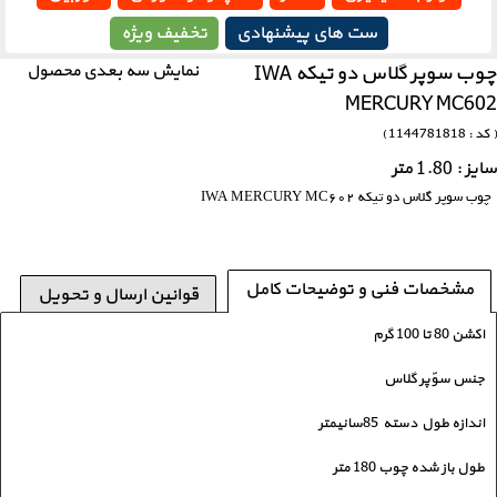
ست های پیشنهادی
تخفیف ویژه
چوب سوپر گلاس دو تیکه IWA
نمایش سه بعدی محصول
MERCURY MC602
( کد : 1144781818 )
سایز : 1.80 متر
چوب سوپر گلاس دو تیکه IWA MERCURY MC602
مشخصات فنی و توضیحات کامل
قوانین ارسال و تحویل
اکشن 80 تا 100 گرم
جنس سوّپر گلاس
اندازه طول دسته 85سانیمتر
طول باز شده چوب 180 متر