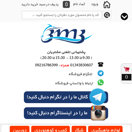
0
ورود
ثبت نام
ردیف در سبد خرید دارید
پشتیبانی تلفنی مشتریان
( 9:30 تا 13:30 - 15:30 تا 20:30 )
01343830607
همراه
: 09216786399
تلگرام فروشگاه
0
ارتباط با واتساپ فروشگاه
لوازم ماهیگیری
شکار
کمپ و کوهنوردی
دوربین