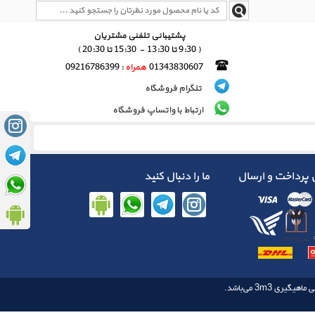
پشتیبانی تلفنی مشتریان
( 9:30 تا 13:30 - 15:30 تا 20:30 )
01343830607
همراه
: 09216786399
تلگرام فروشگاه
ارتباط با واتساپ فروشگاه
پرداخت و ارسال
ما را دنبال کنید
3m3
 ماهیگیری‌‌
می‌باشد.