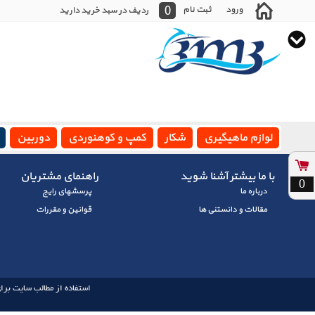
0
ورود
ثبت نام
ردیف در سبد خرید دارید
لوازم ماهیگیری
شکار
کمپ و کوهنوردی
دوربین
با ما بیشتر آشنا شوید
راهنمای مشتریان
0
درباره ما
پرسشهای رايج
مقالات و دانستنی ها
قوانین و مقررات
استفاده از مطالب سایت برای