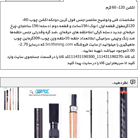
اکشن 120-60 گرم
مشخصات فنی وتوضیح مختصر:جنس فول کربن دوتکه اکشن چوب:60-
120گرمطول قطعه اول (نوک)156سانت و قطعه دوم (دسته)156 سانتجای چرخ
حرفه‌ای جدید دسته کرکی اعلاحلقه های حرفه‌ای ،ضد گره وقدرتی جنس حلقه‌ها
ضد زنگ وچینی سرامیکی اعلاتعداد حلقه:10حلقه وزن چوب:309گرماین چوب
ماهیگیری را میتوانید از سایت فروشگاه
3m3fishing.com
که درسایز 2.70-
3.00موجود میباشد،تهیه نمایید.
کد کالا :111431190270_111431190300کد کالا را در قسمت جستجوی سایت وارد
کنید تا سریعتر این کالا را در سایت پیدا کنید
نظر دهید.
Zoom