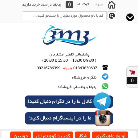
0
ورود
ثبت نام
ردیف در سبد خرید دارید
پشتیبانی تلفنی مشتریان
( 9:30 تا 13:30 - 15:30 تا 20:30 )
01343830607
همراه
: 09216786399
تلگرام فروشگاه
0
ارتباط با واتساپ فروشگاه
لوازم ماهیگیری
شکار
کمپ و کوهنوردی
دوربین