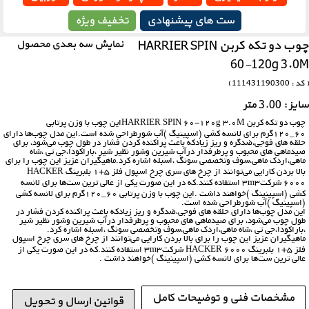
ست های پیشنهادی
تخفیف ویژه
چوب دو تکه کربن HARRIER SPIN
نمایش سه بعدی محصول
60-120g 3.0M
( کد : 111431190300 )
سایز : 3.00 متر
چوب دو تکه کربن HARRIER SPIN 60-120g 3.0Mاین چوب با وزن پرتابی
60_120گرم برای لانسه کشی (اسپینیگ )آب شورطراحی شده است.این مدل چوب‌ها دارای
حلقه های فوجی،ضدگره و ریز زیادکه باعث پراکنده کردن فشار در طول چوب‌‌ می‌شود، برای
صیدماهی های محبوب و پرطرفدار درآب شیرین وشور نظیر شیر ،باراکودا،جی تی ،شاه
ماهی،اردک ماهی،سوف وتخصصی سونگ ،اسبله اشاره کرد.ماهیگیران عزیز این چوب را برای
بالا بردن کارایی‌‌ می‌توانند از چرخ های سری چرخ اسپول فلز 5+1 بلبرینگ HACKER
6000 شرکت3m3 استفاده کنند.که در این صورت یکی از عالی ترین ست‌ها برای لانسه
کشی (اسپینینگ )خواهند داشت .این چوب با وزن پرتابی 60_120گرم برای لانسه کشی
(اسپینیگ )آب شورطراحی شده است.
این مدل چوب‌ها دارای حلقه های فوجی،ضدگره و ریز زیادکه باعث پراکنده کردن فشار در
طول چوب‌‌ می‌شود، برای صیدماهی های محبوب و پرطرفدار درآب شیرین وشور نظیر شیر
،باراکودا،جی تی ،شاه ماهی،اردک ماهی،سوف وتخصصی سونگ ،اسبله اشاره کرد.
ماهیگیران عزیز این چوب را برای بالا بردن کارایی‌‌ می‌توانند از چرخ های سری چرخ اسپول
فلز 5+1 بلبرینگ HACKER 6000 شرکت3m3 استفاده کنند.که در این صورت یکی از
عالی ترین ست‌ها برای لانسه کشی (اسپینینگ )خواهند داشت .
مشخصات فنی و توضیحات کامل
قوانین ارسال و تحویل