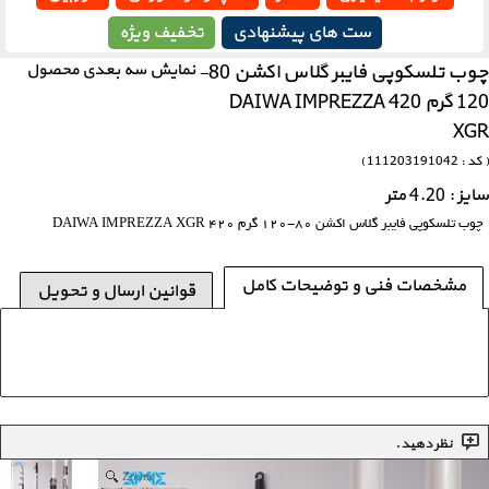
ست های پیشنهادی
تخفیف ویژه
چوب تلسکوپی فایبر گلاس اکشن 80-
نمایش سه بعدی محصول
120 گرم 420 DAIWA IMPREZZA
XGR
( کد : 111203191042 )
سایز : 4.20 متر
چوب تلسکوپی فایبر گلاس اکشن 80-120 گرم 420 DAIWA IMPREZZA XGR
مشخصات فنی و توضیحات کامل
قوانین ارسال و تحویل
نظر دهید.
Zoom