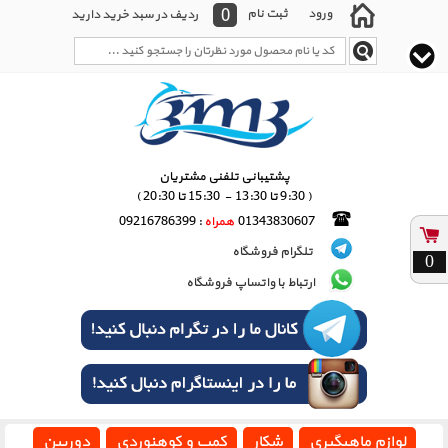
0
ورود
ثبت نام
ردیف در سبد خرید دارید
پشتیبانی تلفنی مشتریان
( 9:30 تا 13:30 - 15:30 تا 20:30 )
01343830607
همراه
: 09216786399
تلگرام فروشگاه
0
ارتباط با واتساپ فروشگاه
لوازم ماهیگیری
شکار
کمپ و کوهنوردی
دوربین