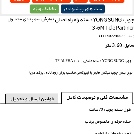
ست های پیشنهادی
تخفیف ویژه
چوب YONG SUNG دسته راه راه اصلی
نمایش سه بعدی محصول
3.6M Tele Partiner
( کد : 111407240036 )
سایز : 3.60 متر
چوب YONG SUNG دسته مشکی 3.6 TP ALPHA
نوع جنس چوب میکس فایبر با ایپوکسی مناسب برای رودخانه ، برکه، دریا
مشخصات فنی و توضیحات کامل
قوانین ارسال و تحویل
طول بسته چوب : 70 سانت
حلقه حرفه‌ای مخصوص پرتاب
تعداد قطعات : 8 قطعه