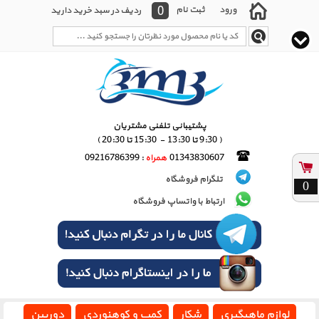
0
ورود
ثبت نام
ردیف در سبد خرید دارید
پشتیبانی تلفنی مشتریان
( 9:30 تا 13:30 - 15:30 تا 20:30 )
01343830607
همراه
: 09216786399
تلگرام فروشگاه
0
ارتباط با واتساپ فروشگاه
لوازم ماهیگیری
شکار
کمپ و کوهنوردی
دوربین