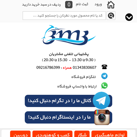
0
ورود
ثبت نام
ردیف در سبد خرید دارید
پشتیبانی تلفنی مشتریان
( 9:30 تا 13:30 - 15:30 تا 20:30 )
01343830607
همراه
: 09216786399
تلگرام فروشگاه
ارتباط با واتساپ فروشگاه
لوازم ماهیگیری
شکار
کمپ و کوهنوردی
دوربین