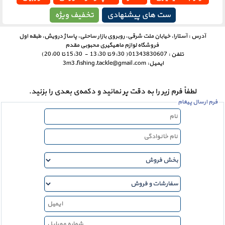
ست های پیشنهادی
تخفیف ویژه
آدرس : آستارا، خیابان ملت شرقی، روبروی بازار ساحلی، پاساژ درویش، طبقه اول
فروشگاه لوازم ماهیگیری محبوبی مقدم
تلفن : 01343830607 ( 9:30 تا 13:30 - 15:30 تا 20:00 )
ایمیل: 3m3.fishing.tackle@gmail.com
لطفاْ فرم زیر را به دقت پر نمائید و دکمه‌ی بعدی را بزنید.
فرم ارسال پيغام