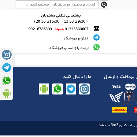
پشتیبانی تلفنی مشتریان
( 9:30 تا 13:30 - 15:30 تا 20:30 )
01343830607
همراه
: 09216786399
تلگرام فروشگاه
ارتباط با واتساپ فروشگاه
پرداخت و ارسال
ما را دنبال کنید
3m3
 ماهیگیری‌‌
می‌باشد.