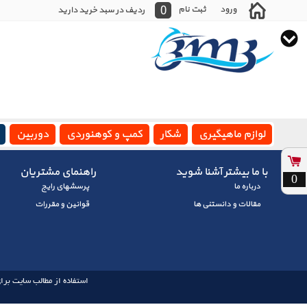
0
ورود
ثبت نام
ردیف در سبد خرید دارید
لوازم ماهیگیری
شکار
کمپ و کوهنوردی
دوربین
با ما بیشتر آشنا شوید
راهنمای مشتریان
0
درباره ما
پرسشهای رايج
مقالات و دانستنی ها
قوانین و مقررات
استفاده از مطالب سایت برای