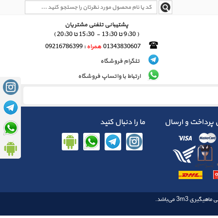
پشتیبانی تلفنی مشتریان
( 9:30 تا 13:30 - 15:30 تا 20:30 )
01343830607
همراه
: 09216786399
تلگرام فروشگاه
ارتباط با واتساپ فروشگاه
پرداخت و ارسال
ما را دنبال کنید
3m3
 ماهیگیری‌‌
می‌باشد.