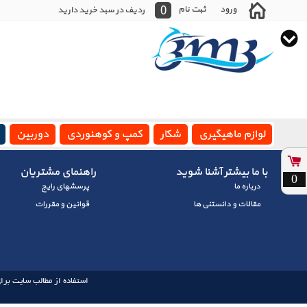
0
ورود
ثبت نام
ردیف در سبد خرید دارید
لوازم ماهیگیری
شکار
کمپ و کوهنوردی
دوربین
با ما بیشتر آشنا شوید
راهنمای مشتریان
0
درباره ما
پرسشهای رايج
مقالات و دانستنی ها
قوانین و مقررات
استفاده از مطالب سایت برای