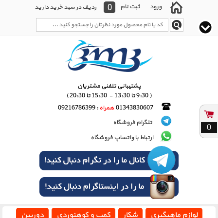
0
ورود
ثبت نام
ردیف در سبد خرید دارید
پشتیبانی تلفنی مشتریان
( 9:30 تا 13:30 - 15:30 تا 20:30 )
01343830607
همراه
: 09216786399
تلگرام فروشگاه
0
ارتباط با واتساپ فروشگاه
لوازم ماهیگیری
شکار
کمپ و کوهنوردی
دوربین