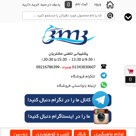
0
ورود
ثبت نام
ردیف در سبد خرید دارید
پشتیبانی تلفنی مشتریان
( 9:30 تا 13:30 - 15:30 تا 20:30 )
01343830607
همراه
: 09216786399
تلگرام فروشگاه
0
ارتباط با واتساپ فروشگاه
لوازم ماهیگیری
شکار
کمپ و کوهنوردی
دوربین