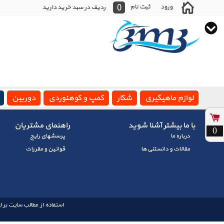
0
ورود
ثبت نام
ردیف در سبد خرید دارید
لوازم ماهیگیری
شکار
کمپ و کوهنوردی
دوربین
با ما بیشتر آشنا شوید
راهنمای مشتریان
0
درباره ما
پرسشهای رايج
مقالات و دانستنی ها
قوانین و مقررات
استفاده از مطالب سایت برای