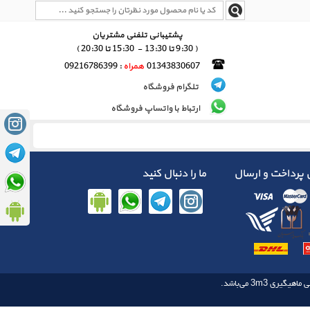
پشتیبانی تلفنی مشتریان
( 9:30 تا 13:30 - 15:30 تا 20:30 )
01343830607
همراه
: 09216786399
تلگرام فروشگاه
ارتباط با واتساپ فروشگاه
پرداخت و ارسال
ما را دنبال کنید
3m3
 ماهیگیری‌‌
می‌باشد.