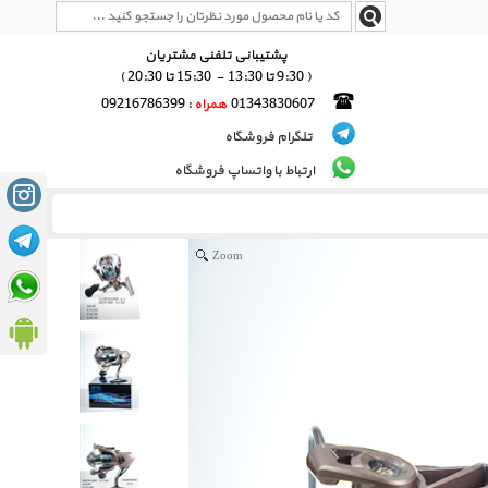
پشتیبانی تلفنی مشتریان
( 9:30 تا 13:30 - 15:30 تا 20:30 )
01343830607
همراه
: 09216786399
تلگرام فروشگاه
ارتباط با واتساپ فروشگاه
Zoom