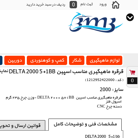
0
ورود
ثبت نام
ردیف در سبد خرید دارید
لوازم ماهیگیری
شکار
کمپ و کوهنوردی
دوربین
قرقره ماهیگیری مناسب اسپین DELTA 2000 5+1BB
نمای
0
( کد : 1212952422000 )
سایز : 2000
قرقره ماهیگیری مناسب اسپین DELTA 2000 5+1BB -وزن چرخ 235 گرم
اسپول فلز
دسته چرخ CNC
مشخصات فنی و توضیحات کامل
قوانین ارسال و تحوی
DELTA 2000 5+1 bb