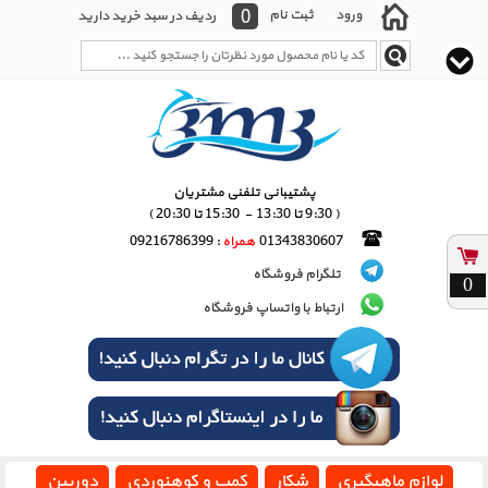
0
ورود
ثبت نام
ردیف در سبد خرید دارید
پشتیبانی تلفنی مشتریان
( 9:30 تا 13:30 - 15:30 تا 20:30 )
01343830607
همراه
: 09216786399
تلگرام فروشگاه
0
ارتباط با واتساپ فروشگاه
لوازم ماهیگیری
شکار
کمپ و کوهنوردی
دوربین