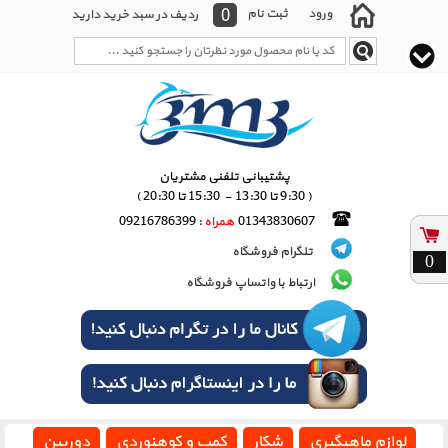
0
ورود
ثبت نام
ردیف در سبد خرید دارید
پشتیبانی تلفنی مشتریان
( 9:30 تا 13:30 - 15:30 تا 20:30 )
01343830607
همراه
: 09216786399
تلگرام فروشگاه
0
ارتباط با واتساپ فروشگاه
لوازم ماهیگیری
شکار
کمپ و کوهنوردی
دوربین