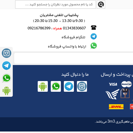
پشتیبانی تلفنی مشتریان
( 9:30 تا 13:30 - 15:30 تا 20:30 )
01343830607
همراه
: 09216786399
تلگرام فروشگاه
ارتباط با واتساپ فروشگاه
پرداخت و ارسال
ما را دنبال کنید
3m3
 ماهیگیری‌‌
می‌باشد.