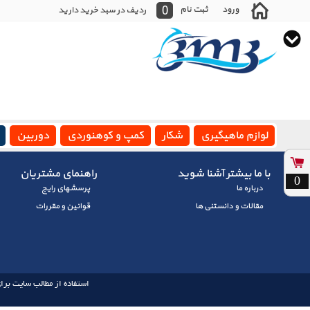
0
ورود
ثبت نام
ردیف در سبد خرید دارید
لوازم ماهیگیری
شکار
کمپ و کوهنوردی
دوربین
با ما بیشتر آشنا شوید
راهنمای مشتریان
0
درباره ما
پرسشهای رايج
مقالات و دانستنی ها
قوانین و مقررات
استفاده از مطالب سایت برای