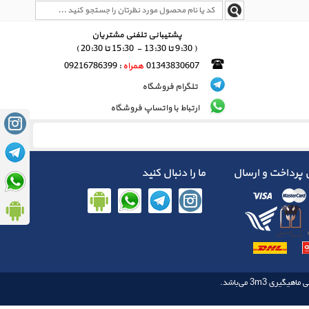
پشتیبانی تلفنی مشتریان
( 9:30 تا 13:30 - 15:30 تا 20:30 )
01343830607
همراه
: 09216786399
تلگرام فروشگاه
ارتباط با واتساپ فروشگاه
پرداخت و ارسال
ما را دنبال کنید
3m3
 ماهیگیری‌‌
می‌باشد.