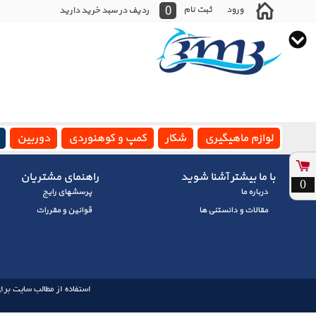
0
ورود
ثبت نام
ردیف در سبد خرید دارید
لوازم ماهیگیری
شکار
کمپ و کوهنوردی
دوربین
با ما بیشتر آشنا شوید
راهنمای مشتریان
0
درباره ما
پرسشهای رايج
مقالات و دانستنی ها
قوانین و مقررات
استفاده از مطالب سایت برای