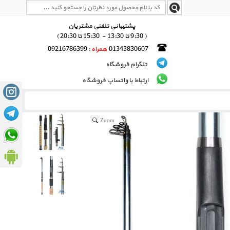
پشتیبانی تلفنی مشتریان
( 9:30 تا 13:30 - 15:30 تا 20:30 )
01343830607
همراه
: 09216786399
تلگرام فروشگاه
ارتباط با واتساپ فروشگاه
Zoom