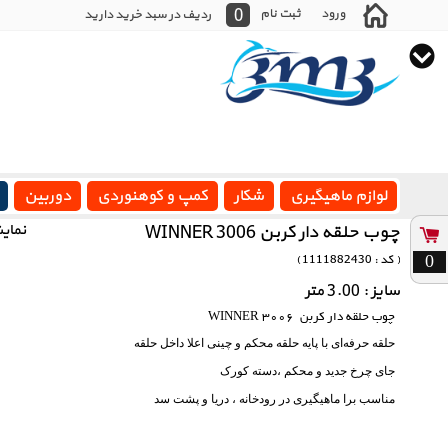
0
ورود
ثبت نام
ردیف در سبد خرید دارید
لوازم ماهیگیری
شکار
کمپ و کوهنوردی
دوربین
چوب حلقه دار کربن WINNER 3006
نمای
0
( کد : 1111882430 )
سایز : 3.00 متر
چوب حلقه دار کربن WINNER 3006
حلقه حرفه‌ای با پایه حلقه محکم و چینی اعلا داخل حلقه
جای چرخ جدید و محکم ،دسته کورک
مناسب برا ماهیگیری در رودخانه ، دریا و پشت سد