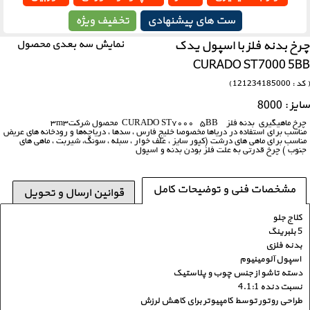
ست های پیشنهادی
تخفیف ویژه
چرخ بدنه فلز با اسپول یدک
نمایش سه بعدی محصول
CURADO ST7000 5BB
( کد : 121234185000 )
سایز : 8000
چرخ ماهیگیری بدنه فلز CURADO ST7000 5BB محصول شرکت
3m3
مناسب برای استفاده در دریا‌ها مخصوصا خلیج فارس ، سدها ، دریاچه‌ها و رودخانه های عریض
مناسب برای ماهی های درشت (کپور سایز ، علف خوار ، سبله ، سونگ، شیربت ، ماهی های
جنوب ) چرخ قدرتی به علت فلز بودن بدنه و اسپول
مشخصات فنی و توضیحات کامل
قوانین ارسال و تحویل
کلاج جلو
5 بلبرینگ
بدنه فلزی
اسپول آلومینیوم
دسته تاشو از جنس چوب و پلاستیک
نسبت دنده 4.1:1
طراحی روتور توسط کامپیوتر برای کاهش لرزش