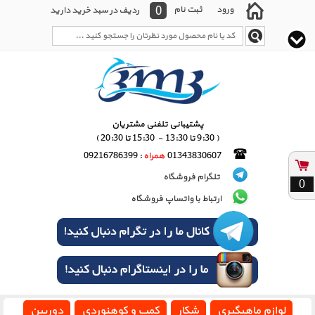
0
ورود
ثبت نام
ردیف در سبد خرید دارید
پشتیبانی تلفنی مشتریان
( 9:30 تا 13:30 - 15:30 تا 20:30 )
01343830607
همراه
: 09216786399
تلگرام فروشگاه
0
ارتباط با واتساپ فروشگاه
لوازم ماهیگیری
شکار
کمپ و کوهنوردی
دوربین