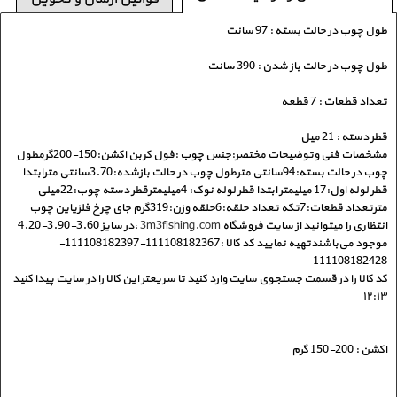
طول چوب در حالت بسته : 97 سانت
طول چوب در حالت باز شدن : 390 سانت
تعداد قطعات : 7 قطعه
قطر دسته : 21 میل
مشخصات فنی وتوضیحات مختصر:جنس چوب :فول کربن اکشن:150-200گرمطول
چوب در حالت بسته:94سانتی مترطول چوب در حالت بازشده:3.70سانتی مترابتدا
قطر لوله اول:17 میلیمتر ابتدا قطر لوله نوک: 4میلیمترقطر دسته چوب:22میلی
مترتعداد قطعات:7تکه تعداد حلقه:6حلقه وزن:319گرم جای چرخ فلزیاین چوب
انتظاری را میتوانید از سایت فروشگاه
3m3fishing.com
،در سایز 3.60-3.90-4.20
موجود‌‌ می‌باشندتهیه نمایید کد کالا :111108182367-111108182397-
111108182428
کد کالا را در قسمت جستجوی سایت وارد کنید تا سریعتر این کالا را در سایت پیدا کنید
۱۲:۱۳
اکشن : 200-150 گرم