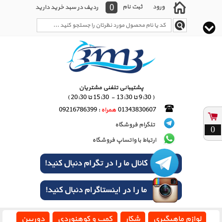
0
ورود
ثبت نام
ردیف در سبد خرید دارید
پشتیبانی تلفنی مشتریان
( 9:30 تا 13:30 - 15:30 تا 20:30 )
01343830607
همراه
: 09216786399
تلگرام فروشگاه
0
ارتباط با واتساپ فروشگاه
لوازم ماهیگیری
شکار
کمپ و کوهنوردی
دوربین