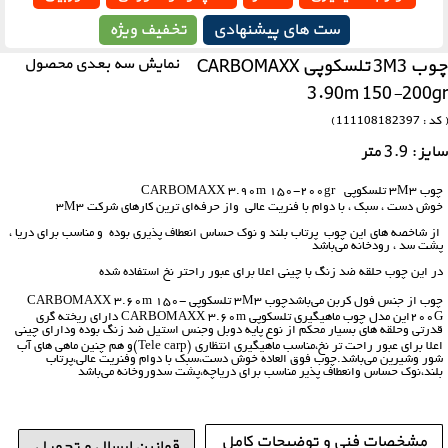
ست های پیشنهادی
تخفیف ویژه
چوب 3M3 تلسکوپی CARBOMAXX
نمایش سه بعدی محصول
3.90m 150-200gr
( کد : 111108182397 )
سایز : 3.9 متر
چوب 3M3 تلسکوپی CARBOMAXX 3.90m 150-200gr
خوش دست ، سبک ، با دوام با فنریت عالی واز حرفه‌ای ترین کارهای شرکت 3M3
از شاخصه های این چوب پرتاب بلند و نوک حساس انعطاف پذیری بوده و مناسب برای دریا ،
پشت سد‌‌ ، رودخانه می‌باشد
در این چوب حلقه ضد زنگ با چینی اعلا برای عبور راحتر نخ استفاده شده
چوب از جنس فول کربن می‌باشدچوب 3M3 تلسکوپی CARBOMAXX 3.60m 150-
200Gاین مدل چوب ماهیگیری تلسکوپی CARBOMAXX 3.60m دارای ریخته گری
قدرتی وحلقه های بسیار محکم از نوع پایه دوبل وجنس استیل ضد زنگ بوده ودارای چینی
اعلا برای عبور راحت تر نخ،مناسب ماهیگیری انتظاری (Tele carp)و هم چنین ماهی های آب
شور وشیرین‌‌ می‌باشد.چوب فوق العاده خوش دست،سبک با دوام وفنریت عالی،پرتاب
بلند،نوک حساس وانعطاف پذیر مناسب برای دریاچه،پشت سدوروخانه‌‌ می‌باشد
مشخصات فنی و توضیحات کامل
قوانین ارسال و تحویل