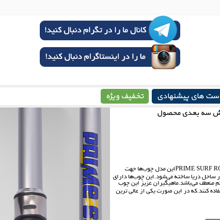
ست های پیشنهادی
تخفیف ویژه
ش سه بعدی محصول
چوب تله سورف 3.60 فول کربن PRIME SURF ROD اکشن 100-200 گرم PRIME SURF RODاین مدل چوب‌ها جهت
ا450متری برای پرتاب های بلند در ساحل دریا ساخته‌‌ می‌شود.این چوب‌ها دارای
منعطف‌‌ می‌باشد.ماهیگیران عزیز این چوب
ا بردن کارایی‌‌ می‌توانند از چرخ های سری carp expert شرکت 3m30 استفاده کنند.که در این صورت یکی از عالی ترین