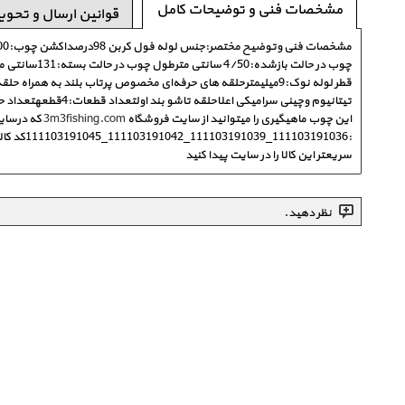
مشخصات فنی و توضیحات کامل
قوانین ارسال و تحوی
قطر لوله نوک:9میلیمترحلقه های حرفه‌ای مخصوص پرتاب بلند به همر
تیتانیوم وچینی سرامیکی اعلاحلقه تاشو بند اولتعداد قطعات:4قطعهتعداد حلقه:4حلقه وزن چوب:600گرم
این چوب ماهیگیری را میتوانید از سایت فروشگاه
3m3fishing.com
:11103191036
سریعتر این کالا را در سایت پیدا کنید
نظر دهید.