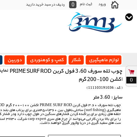
0
ورود
ثبت نام
ردیف در سبد خرید دارید
لوازم ماهیگیری
شکار
کمپ و کوهنوردی
دوربین
چوب تله سورف 3.60 فول کربن PRIME SURF ROD
نمای
اکشن 100-200 گرم
0
( کد : 111103191036 )
سایز : 3.60 متر
ماهیگیری (surf fishing) ساحلی،باطول بین 360ت
حلقه های زیادی برای پراکنده کردن فشارهای سنگین در طول چوب دارد ودر فشار کم 
را برای بال
ست های سفید گیری در دریا وکپور گیری خواهند داشت.