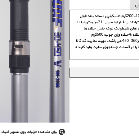
ل
مشخصات فنی وتوضیح مختصر:جنس لوله فول کربن 98درصداکشن چوب:100-200گرم تلسکوپی دسته بلندطول
چوب در حالت بازشده:4/50 سانتی مترطول چوب در حالت بسته:131سانتی مترابتدای قطر لوله اول :21میلیمتروابتدا
اه حلقه های شیطونک نوک جنس حلقه‌ها
که درسایز360-450‌‌ می‌باشد، تهیه نمایید کد کالا
1_111103191039_111103191042_111103191045کد کالا را در قسمت جستجوی سایت وارد کنید تا
برای مشاهده جزئیات روی تصویر کلیک ک