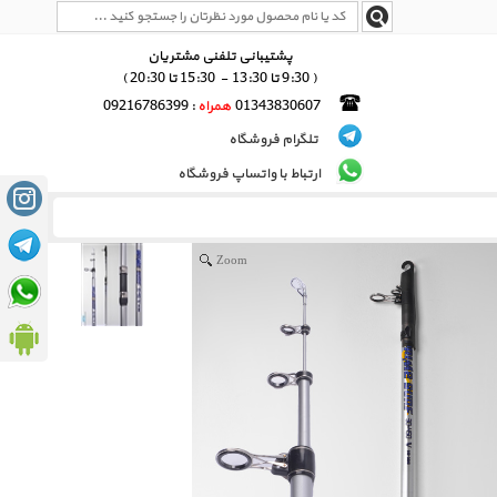
پشتیبانی تلفنی مشتریان
( 9:30 تا 13:30 - 15:30 تا 20:30 )
01343830607
همراه
: 09216786399
تلگرام فروشگاه
ارتباط با واتساپ فروشگاه
Zoom