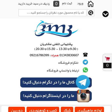
0
ورود
ثبت نام
ردیف در سبد خرید دارید
پشتیبانی تلفنی مشتریان
( 9:30 تا 13:30 - 15:30 تا 20:30 )
01343830607
همراه
: 09216786399
تلگرام فروشگاه
0
ارتباط با واتساپ فروشگاه
لوازم ماهیگیری
شکار
کمپ و کوهنوردی
دوربین