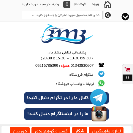
0
ورود
ثبت نام
ردیف در سبد خرید دارید
پشتیبانی تلفنی مشتریان
( 9:30 تا 13:30 - 15:30 تا 20:30 )
01343830607
همراه
: 09216786399
تلگرام فروشگاه
0
ارتباط با واتساپ فروشگاه
لوازم ماهیگیری
شکار
کمپ و کوهنوردی
دوربین