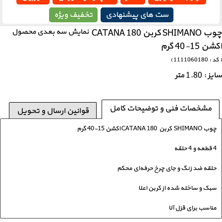
ست های پیشنهادی
تخفیف ویژه
چوب SHIMANO کربن CATANA 180
نمایش سه بعدی محصول
اکشن 15-40 گرم
( کد : 1111060180 )
سایز : 1.80 متر
مشخصات فنی و توضیحات کامل
قوانین ارسال و تحویل
چوب SHIMANO کربن CATANA 180 اکشن 15-40 گرم
4 قطعه و 4 حلقه
حلقه ضد زنگ و جای چرخ حرفه‌ای محکم
سبک و ساخته شده از کربن اعلا
مناسب برای قزل آلا