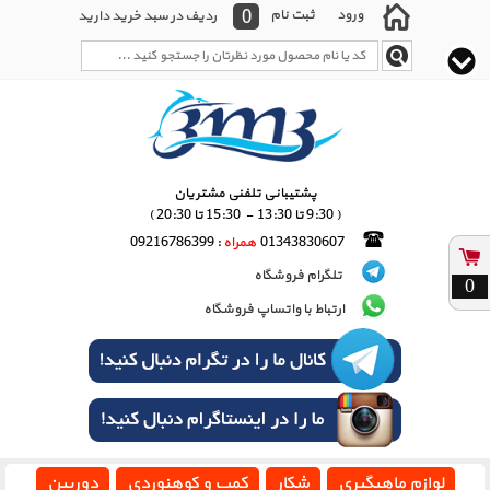
0
ورود
ثبت نام
ردیف در سبد خرید دارید
پشتیبانی تلفنی مشتریان
( 9:30 تا 13:30 - 15:30 تا 20:30 )
01343830607
همراه
: 09216786399
تلگرام فروشگاه
0
ارتباط با واتساپ فروشگاه
لوازم ماهیگیری
شکار
کمپ و کوهنوردی
دوربین