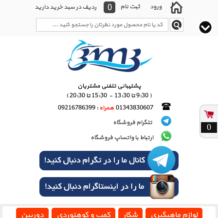
0
ورود
ثبت نام
ردیف در سبد خرید دارید
پشتیبانی تلفنی مشتریان
( 9:30 تا 13:30 - 15:30 تا 20:30 )
01343830607
همراه
: 09216786399
تلگرام فروشگاه
0
ارتباط با واتساپ فروشگاه
لوازم ماهیگیری
شکار
کمپ و کوهنوردی
دوربین