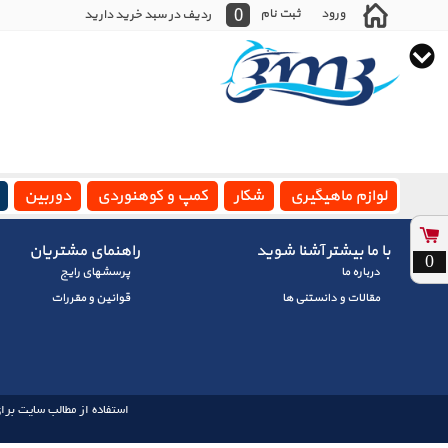
0
ورود
ثبت نام
ردیف در سبد خرید دارید
لوازم ماهیگیری
شکار
کمپ و کوهنوردی
دوربین
با ما بیشتر آشنا شوید
راهنمای مشتریان
0
درباره ما
پرسشهای رايج
مقالات و دانستنی ها
قوانین و مقررات
استفاده از مطالب سایت برای