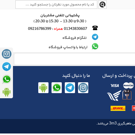
پشتیبانی تلفنی مشتریان
( 9:30 تا 13:30 - 15:30 تا 20:30 )
01343830607
همراه
: 09216786399
تلگرام فروشگاه
ارتباط با واتساپ فروشگاه
پرداخت و ارسال
ما را دنبال کنید
3m3
 ماهیگیری‌‌
می‌باشد.