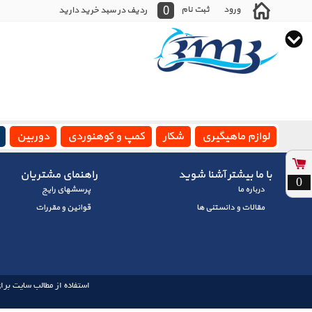
0
ورود
ثبت نام
ردیف در سبد خرید دارید
لوازم ماهیگیری
شکار
کمپ و کوهنوردی
دوربین
با ما بیشتر آشنا شوید
راهنمای مشتریان
0
درباره ما
پرسشهای رايج
مقالات و دانستنی ها
قوانین و مقررات
استفاده از مطالب سایت برای