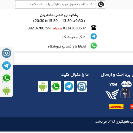
پشتیبانی تلفنی مشتریان
( 9:30 تا 13:30 - 15:30 تا 20:30 )
01343830607
همراه
: 09216786399
تلگرام فروشگاه
ارتباط با واتساپ فروشگاه
پرداخت و ارسال
ما را دنبال کنید
3m3
 ماهیگیری‌‌
می‌باشد.