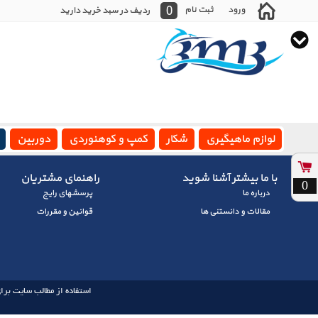
0
ورود
ثبت نام
ردیف در سبد خرید دارید
لوازم ماهیگیری
شکار
کمپ و کوهنوردی
دوربین
با ما بیشتر آشنا شوید
راهنمای مشتریان
0
درباره ما
پرسشهای رايج
مقالات و دانستنی ها
قوانین و مقررات
استفاده از مطالب سایت برای