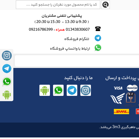
پشتیبانی تلفنی مشتریان
( 9:30 تا 13:30 - 15:30 تا 20:30 )
01343830607
همراه
: 09216786399
تلگرام فروشگاه
ارتباط با واتساپ فروشگاه
پرداخت و ارسال
ما را دنبال کنید
3m3
 ماهیگیری‌‌
می‌باشد.