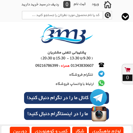
0
ورود
ثبت نام
ردیف در سبد خرید دارید
پشتیبانی تلفنی مشتریان
( 9:30 تا 13:30 - 15:30 تا 20:30 )
01343830607
همراه
: 09216786399
تلگرام فروشگاه
0
ارتباط با واتساپ فروشگاه
لوازم ماهیگیری
شکار
کمپ و کوهنوردی
دوربین