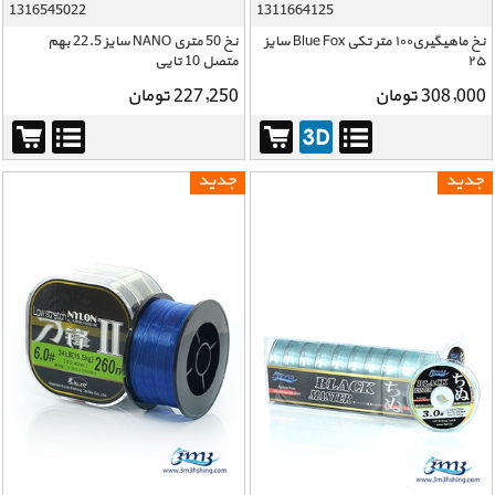
1316545022
1311664125
نخ ماهیگیری۱۰۰ متر تکی Blue Fox سایز
نخ 50 متری NANO سایز 22.5 بهم
۲۵
متصل 10 تایی
308,000 تومان
227,250 تومان
جدید
جدید