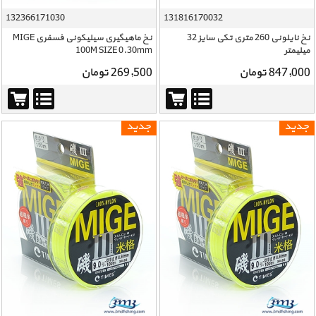
132366171030
131816170032
نخ نایلونی 260 متری تکی سایز 32
نخ ماهیگیری سیلیکونی فسفری MIGE
میلیمتر
100M SIZE 0.30mm
847,000 تومان
269,500 تومان
جدید
جدید