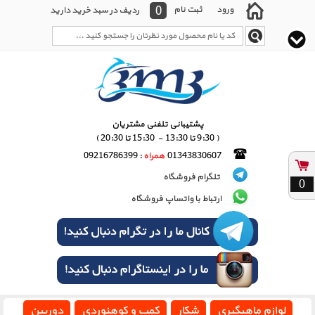
0
ورود
ثبت نام
ردیف در سبد خرید دارید
پشتیبانی تلفنی مشتریان
( 9:30 تا 13:30 - 15:30 تا 20:30 )
01343830607
همراه
: 09216786399
تلگرام فروشگاه
0
ارتباط با واتساپ فروشگاه
لوازم ماهیگیری
شکار
کمپ و کوهنوردی
دوربین