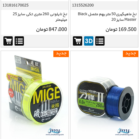
131816170025
1315526200
نخ ماهیگیری50 متر بهم متصل Black
نخ نایلونی 260 متری تکی سایز 25
Master سایز 20
میلیمتر
169,500 تومان
847,000 تومان
جدید
جدید