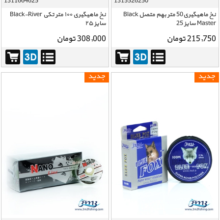
1311664625
1315526250
نخ ماهیگیری50 متر بهم متصل Black
نخ ماهیگیری ۱۰۰ متر تکی Black-River
Master سایز 25
سایز ۲۵
215,750 تومان
308,000 تومان
جدید
جدید